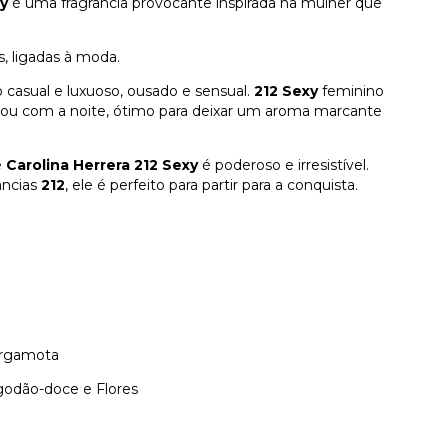
y
é uma fragrância provocante inspirada na mulher que
s, ligadas à moda.
asual e luxuoso, ousado e sensual.
212 Sexy
feminino
a ou com a noite, ótimo para deixar um aroma marcante
e
Carolina Herrera 212
Sexy
é poderoso e irresistível.
âncias
212
, ele é perfeito para partir para a conquista.
ergamota
godão-doce e Flores