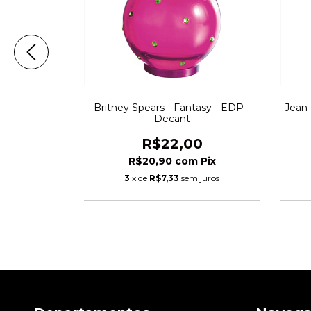
ria - EDP -
Britney Spears - Fantasy - EDP -
Jean 
Decant
0
R$22,00
Pix
R$20,90
com
Pix
 juros
3
x de
R$7,33
sem juros