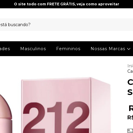
O site todo com FRETE GRÁTIS, veja como aproveitar
ades
Masculinos
Femininos
Nossas Marcas
Iní
Ca
C
S
R