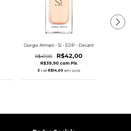
Giorgio Armani - Sì - EDP - Decant
Paco Raban
R$42,00
R$47,00
R$39,90
com
Pix
R$
3
x de
R$14,00
sem juros
3
x de