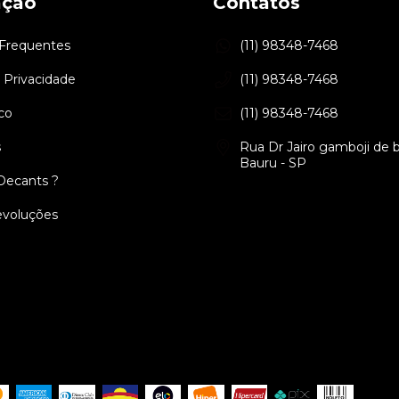
ação
Contatos
Frequentes
(11) 98348-7468
e Privacidade
(11) 98348-7468
co
(11) 98348-7468
s
Rua Dr Jairo gamboji de ba
Bauru - SP
Decants ?
evoluções