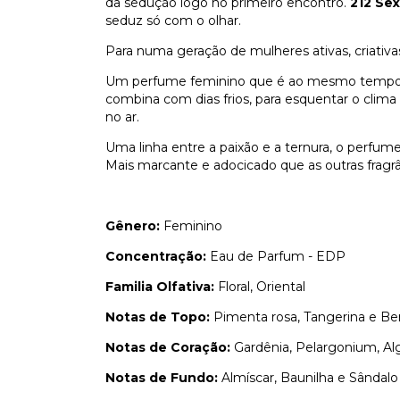
da sedução logo no primeiro encontro.
212 Sex
seduz só com o olhar.
Para numa geração de mulheres ativas, criativa
Um perfume feminino que é ao mesmo tempo c
combina com dias frios, para esquentar o clim
no ar.
Uma linha entre a paixão e a ternura, o perfum
Mais marcante e adocicado que as outras fragr
Gênero:
Feminino
Concentração:
Eau de Parfum - EDP
Familia Olfativa:
Floral, Oriental
Notas de Topo:
Pimenta rosa, Tangerina e B
Notas de Coração:
Gardênia, Pelargonium, Al
Notas de Fundo:
Almíscar, Baunilha e Sândalo