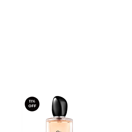
11
%
OFF