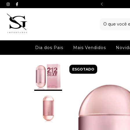
juros no cartao ou aproveite 5% OFF no PIX
Dia dos Pais
Mais Vendidos
Novid
ESGOTADO