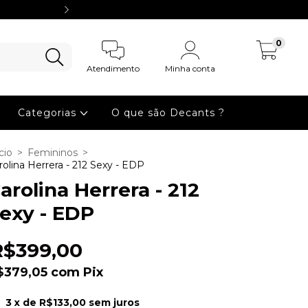
Use o cupom BEMVINDO para ter desc
0
Atendimento
Minha conta
Meu carrinho
Categorias
O que são Decants ?
cio
>
Femininos
>
rolina Herrera - 212 Sexy - EDP
arolina Herrera - 212
exy - EDP
R$399,00
$379,05
com
Pix
3
x de
R$133,00
sem juros