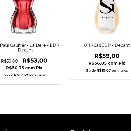
Paul Gaultier - La Belle - EDP
011 - JadEDP - Decant
- Decant
R$59,00
R$53,00
R$59,00
R$56,05
com
Pix
R$50,35
com
Pix
3
x de
R$19,67
sem juros
3
x de
R$17,67
sem juros