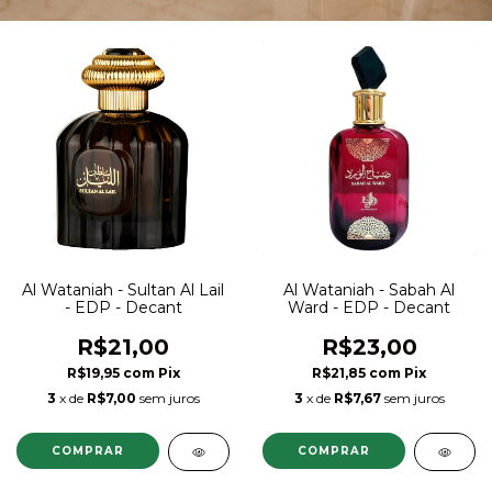
Al Wataniah - Sultan Al Lail
Al Wataniah - Sabah Al
- EDP - Decant
Ward - EDP - Decant
R$21,00
R$23,00
R$19,95
com
Pix
R$21,85
com
Pix
3
x de
R$7,00
sem juros
3
x de
R$7,67
sem juros
COMPRAR
COMPRAR