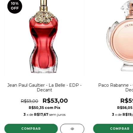
10
%
OFF
Jean Paul Gaultier - La Belle - EDP -
Paco Rabanne - 
Decant
Dec
R$53,00
R$5
R$59,00
R$50,35
com
Pix
R$56,0
3
x de
R$17,67
sem juros
3
x de
R$19,
COMPRAR
COMPRAR