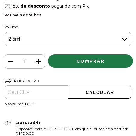
5% de desconto
pagando com Pix
Ver mais detalhes
Volume
ALTERAR CEP
Entregas para o CEP:
Meios de envio
CALCULAR
Não sei meu CEP
Frete Grátis
Disponível para o SUL e SUDESTE em qualquer pedido a partir de
R$ 100,00