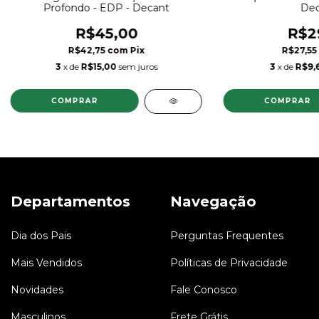
Profondo - EDP - Decant
Dec
R$45,00
R$2
R$42,75
com
Pix
R$27,55
3
x de
R$15,00
sem juros
3
x de
R$9,
COMPRAR
COMPRAR
Departamentos
Navegação
Dia dos Pais
Perguntas Frequentes
Mais Vendidos
Políticas de Privacidade
Novidades
Fale Conosco
Masculinos
Frete Grátis