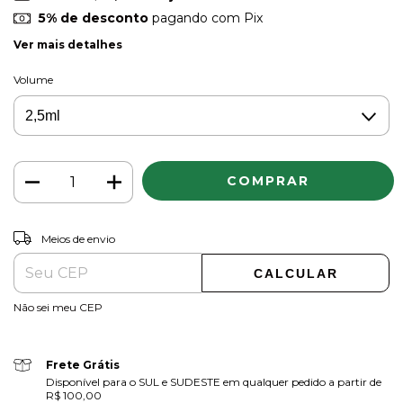
5% de desconto
pagando com Pix
Ver mais detalhes
Volume
ALTERAR CEP
Entregas para o CEP:
Meios de envio
CALCULAR
Não sei meu CEP
Frete Grátis
Disponível para o SUL e SUDESTE em qualquer pedido a partir de
R$ 100,00