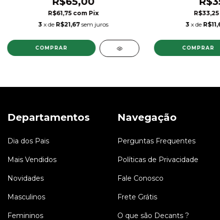
R$65,00
R$3
R$61,75
com
Pix
R$33,2
3
x de
R$21,67
sem juros
3
x de
R$11,
COMPRAR
COMPRAR
Departamentos
Navegação
Dia dos Pais
Perguntas Frequentes
Mais Vendidos
Políticas de Privacidade
Novidades
Fale Conosco
Masculinos
Frete Grátis
Femininos
O que são Decants ?